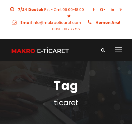
7/24 Destek
Pzt - Cmt 09:00~18:00
Email
info@makroeticaret.com
Hemen Ara!
0850 307 77 56
Tag
ticaret