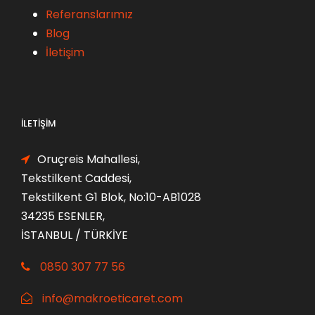
Referanslarımız
Blog
İletişim
İLETIŞIM
Oruçreis Mahallesi,
Tekstilkent Caddesi,
Tekstilkent G1 Blok, No:10-AB1028
34235 ESENLER,
İSTANBUL / TÜRKİYE
0850 307 77 56
info@makroeticaret.com