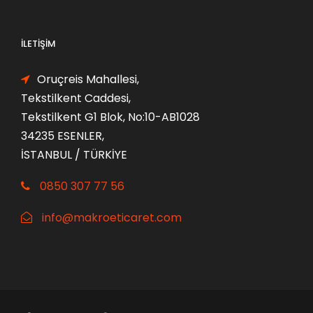
İLETIŞIM
Oruçreis Mahallesi,
Tekstilkent Caddesi,
Tekstilkent G1 Blok, No:10-AB1028
34235 ESENLER,
İSTANBUL / TÜRKİYE
0850 307 77 56
info@makroeticaret.com