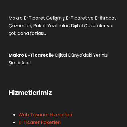
1
1
.
.
Makro E-Ticaret Gelişmiş E-Ticaret ve E-İhracat
3
0
4
3
Çözümleri, Paket Yazılımlar, Dijital Çözümler ve
9
1
çok daha fazlası..
,
,
9
3
9
9
Makro E-Ticaret
ile Dijital Dünya'daki Yerinizi
₺
₺
Şimdi Alın!
.
.
Hizmetlerimiz
Web Tasarım Hizmetleri
E-Ticaret Paketleri