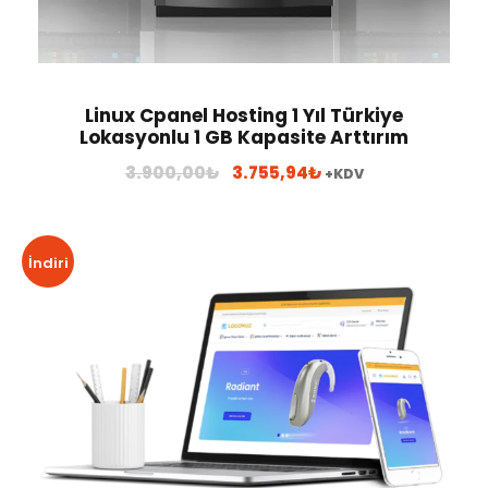
0
0
₺
₺
.
.
Linux Cpanel Hosting 1 Yıl Türkiye
Lokasyonlu 1 GB Kapasite Arttırım
O
Ş
3.900,00
₺
3.755,94
₺
+KDV
r
u
i
a
j
n
İndiri
i
d
n
a
m!
a
k
l
i
f
f
i
i
y
y
a
a