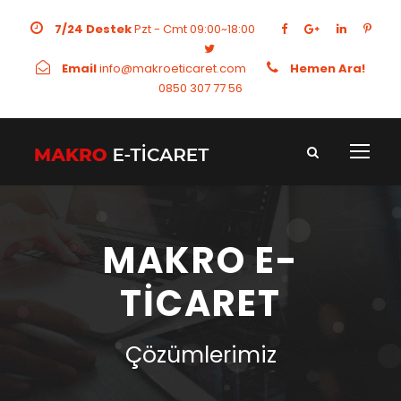
7/24 Destek
Pzt - Cmt 09:00~18:00
Email
info@makroeticaret.com
Hemen Ara!
0850 307 77 56
MAKRO E-
TİCARET
Çözümlerimiz